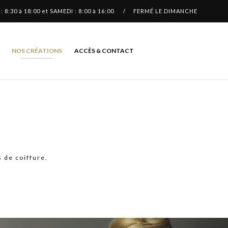
 : 8:30 à 18:00 et SAMEDI : 8:00 à 16:00 / FERMÉ LE DIMANCHE
Skip
NOS CRÉATIONS
ACCÈS & CONTACT
to
content
 de coiffure.