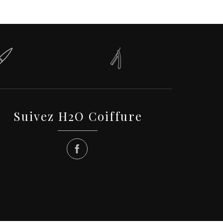


Suivez H2O Coiffure
