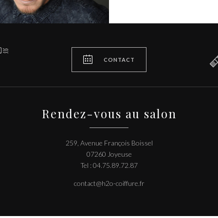


CONTACT
Rendez-vous au salon
259, Avenue François Boissel
07260 Joyeuse
Tel : 04.75.89.72.87
contact@h2o-coiffure.fr