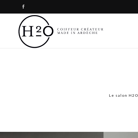

Le salon H2O