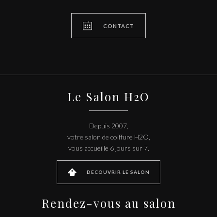

CONTACT
Le Salon H2O
Depuis 2007,
votre salon de coiffure H2O,
vous accueille 6 jours sur 7.

DECOUVRIR LE SALON
Rendez-vous au salon