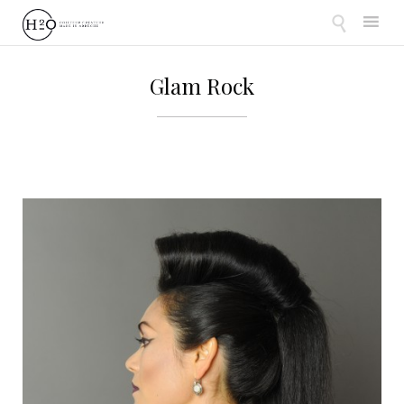

Skip
to
Glam Rock
content